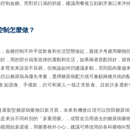
極控制血糖。而對於口渴的舒緩，建議用餐後立刻刷牙漱口來沖
控制怎麼做？
段，血糖控制不外乎從飲食和生活型態做起，最後才考慮用藥物
制好，用的部分就靠規律的運動和生活，如果兩者搭配得好，就
許多腎友來說並不容易，但無論如何仍建議多動，否則肌肉量越
議仍以糖尿病為優先考量，選擇糖尿病配方或可兼顧兩種共病的
物 如甜食、手搖飲，仍可和家人一樣正常飲食。目前許多透析
隨著新型糖尿病藥物日新月異，未來有機會出現可以預防糖尿病
的是來自不同科別的「多重用藥」，或腎友沿用過去的糖尿病藥
功能開始衰退後，用藥要格外小心，建議可將使用的各科藥物向