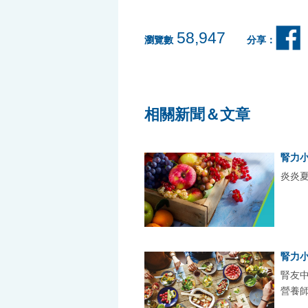
58,947
瀏覽數
分享：
相關新聞＆文章
腎力
炎炎夏
腎力
腎友
營養師