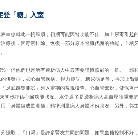
症登「糖」入室
代表血糖就此一帆風順；初期可能因腎功能不佳，加上尿毒引起
析治療後，因毒素排除、恢復一部分原本腎臟代謝的功能，血糖
糖。
0%，但他們也是所有透析病人中最需要謹慎照顧的一群。」郭
的併發症，如心血管疾病、視力喪失、糖尿病足等，再加上腎臟病
將「足底感覺測試」列入定期的常規檢查。心血管部份，健保署
小來初步評估心臟功能狀況。水份過多是透析病人高血壓很重要
利用「身體組成監測儀」精準測量病人身體水份狀況。另外，郭
水分攝取，「口渴」是許多腎友共同的問題，如果血糖控制不好