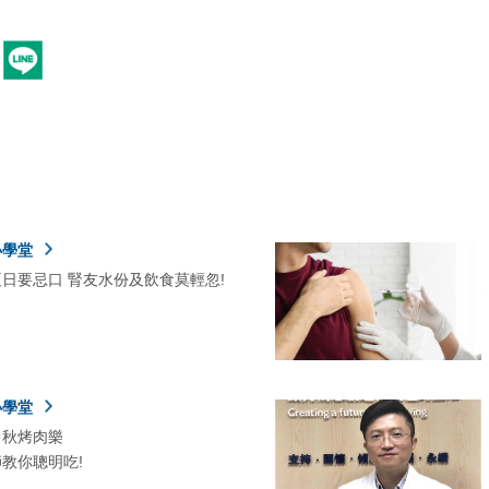
小學堂
日要忌口 腎友水份及飲食莫輕忽!
小學堂
中秋烤肉樂
教你聰明吃!