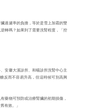
腎臟過濾率的負擔，等於是雪上加霜的雙
以逆轉嗎？如果到了需要洗腎程度，「控
科、安馨大溪診所、和暘診所洗腎中心主
血糖反而不容易升高，但這時候可別高興
也有藥物可預防或治療腎臟的初期損傷，
依舊有效。」